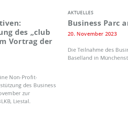
AKTUELLES
tiven:
Business Parc a
ng des „club
20. November 2023
em Vortrag der
Die Teilnahme des Busi
Baselland in Münchenste
eine Non-Profit-
rstützung des Business
November zur
KB, Liestal.