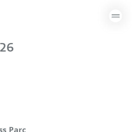
026
ss Parc