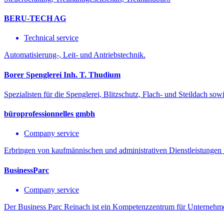
BERU-TECH AG
Technical service
Automatisierung-, Leit- und Antriebstechnik.
Borer Spenglerei Inh. T. Thudium
Spezialisten für die Spenglerei, Blitzschutz, Flach- und Steildach sow
büroprofessionnelles gmbh
Company service
Erbringen von kaufmännischen und administrativen Dienstleistungen fü
BusinessParc
Company service
Der Business Parc Reinach ist ein Kompetenzzentrum für Unternehme