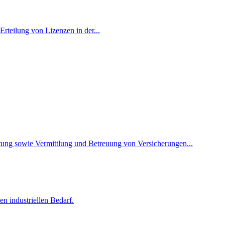
rteilung von Lizenzen in der...
ung sowie Vermittlung und Betreuung von Versicherungen...
n industriellen Bedarf.