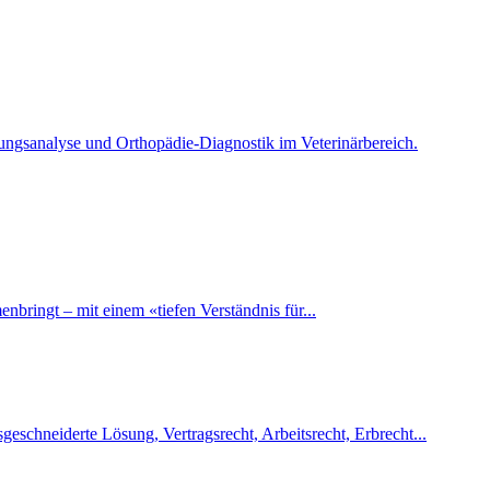
gungsanalyse und Orthopädie-Diagnostik im Veterinärbereich.
ringt – mit einem «tiefen Verständnis für...
eschneiderte Lösung, Vertragsrecht, Arbeitsrecht, Erbrecht...