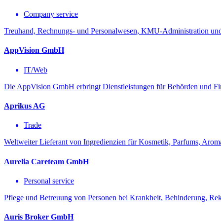
Company service
Treuhand, Rechnungs- und Personalwesen, KMU-Administration und
AppVision GmbH
IT/Web
Die AppVision GmbH erbringt Dienstleistungen für Behörden und Fir
Aprikus AG
Trade
Weltweiter Lieferant von Ingredienzien für Kosmetik, Parfums, Arom
Aurelia Careteam GmbH
Personal service
Pflege und Betreuung von Personen bei Krankheit, Behinderung, Reko
Auris Broker GmbH