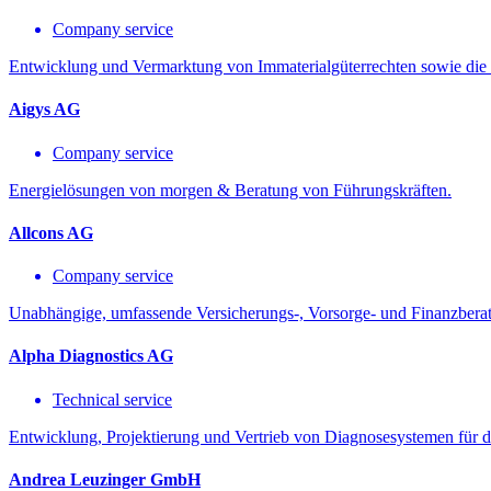
Company service
Entwicklung und Vermarktung von Immaterialgüterrechten sowie die E
Aigys AG
Company service
Energielösungen von morgen & Beratung von Führungskräften.
Allcons AG
Company service
Unabhängige, umfassende Versicherungs-, Vorsorge- und Finanzberat
Alpha Diagnostics AG
Technical service
Entwicklung, Projektierung und Vertrieb von Diagnosesystemen für de
Andrea Leuzinger GmbH