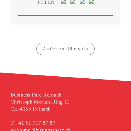
TEILEN
Zurück zur Übersicht
Business Parc Reinach
Christoph Merian-Ring 11
CH-4153 Reinach
T
+41 61 717 87 87
welcome@businessparc.ch