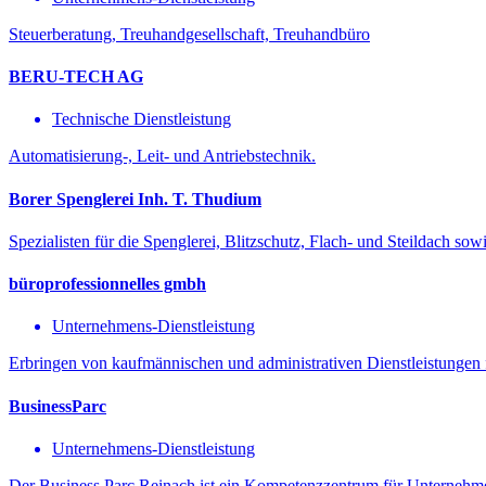
Steuerberatung, Treuhandgesellschaft, Treuhandbüro
BERU-TECH AG
Technische Dienstleistung
Automatisierung-, Leit- und Antriebstechnik.
Borer Spenglerei Inh. T. Thudium
Spezialisten für die Spenglerei, Blitzschutz, Flach- und Steildach sow
büroprofessionnelles gmbh
Unternehmens-Dienstleistung
Erbringen von kaufmännischen und administrativen Dienstleistungen fü
BusinessParc
Unternehmens-Dienstleistung
Der Business Parc Reinach ist ein Kompetenzzentrum für Unternehme