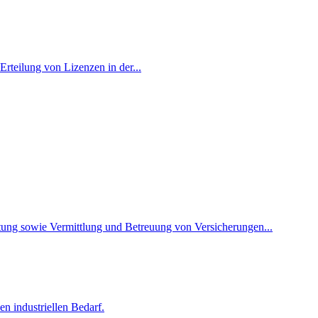
rteilung von Lizenzen in der...
ung sowie Vermittlung und Betreuung von Versicherungen...
n industriellen Bedarf.