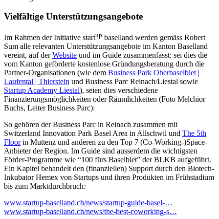
Vielfältige Unterstützungsangebote
up
Im Rahmen der Initiative start
baselland werden gemäss Robert
Sum alle relevanten Unterstützungsangebote im Kanton Baselland
vereint, auf der
Website
und im Guide zusammenfasst: sei dies die
vom Kanton geförderte kostenlose Gründungsberatung durch die
Partner-Organisationen (wie dem
Business Park Oberbaselbiet |
Laufental | Thierstein
und Business Parc Reinach/Liestal sowie
Startup Academy Liestal
), seien dies verschiedene
Finanzierungsmöglichkeiten oder Räumlichkeiten (Foto Melchior
Buchs, Leiter Business Parc):
So gehören der Business Parc in Reinach zusammen mit
Switzerland Innovation Park Basel Area in Allschwil und
The 5th
Floor
in Muttenz und anderen zu den Top 7 (Co-Working-)Space-
Anbieter der Region. Im Guide sind ausserdem die wichtigsten
Förder-Programme wie “100 fürs Baselbiet” der BLKB aufgeführt.
Ein Kapitel behandelt den (finanziellen) Support durch den Biotech-
Inkubator Hemex von Startups und ihren Produkten im Frühstadium
bis zum Marktdurchbruch
:
www.startup-baselland.ch/news/startup-guide-basel-…
www.startup-baselland.ch/news/the-best-coworking-s…