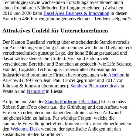
Technologie) sowie wachsenden Forschungsinvestitionen auch
einen fruchtbaren Nährboden für Jungunternehmen. (Zwischen
2016 und 2020 kann
Basel Area Business & Innovation
in diesen
Branchen 486 Firmengründungen verzeichnen. Tendenz steigend!)
Attraktives Umfeld für UnternehmerInnen
Der Kanton Baselland verfügt über entscheidende Standortvorteile
zur Ansiedelung von (Jung)-Unternehmen wie die im Dreiländereck
verkehrstechnisch günstige Lage, der hohe Bildungsstandard und
das attraktive steuerliche Umfeld. Hier sind zudem viele
verschiedene Bereiche und Branchen angesiedelt (wie Life Science,
Handel, Logistik, Technologie, Lebensmittel-/Konsumgüter-
Industrie) und prominente Firmen hervorgegangen wie
Actelion
in
Allschwil (1997 von Jean-Paul Clozel gegründet und 2017 von
Johnson & Johnson übernommen),
Santhera Pharmaceuticals
in
Pratteln und
Nanosurf
in Liestal.
Aufgabe und Ziel der
Standortförderung Baselland
ist es gemäss
Robert Sum (Foto oben) u.a., die Gründung und den Aufbau von
Firmen zu erleichtern und dabei den administrativen Aufwand
möglichst klein zu halten. Für wichtige Fragen, welche die
kantonale Verwaltung betreffen, können sich UnternehmerInnen an
den
Welcome Desk
wenden, der spezifische Anliegen mit den
zuständigen Stellen koordiniert.