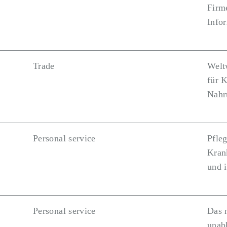
Firm
Infor
Trade
Welt
für 
Nahr
Personal service
Pfle
Kran
und i
Personal service
Das 
unab