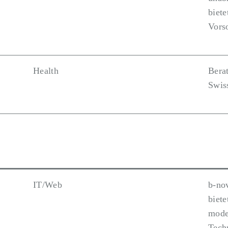
biet
Vorso
Health
Bera
Swis
IT/Web
b-no
biete
mode
Tech