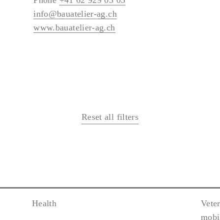
Phone
+41 62 929 03 03
info@bauatelier-ag.ch
www.bauatelier-ag.ch
Reset all filters
Health
Veter
mobi