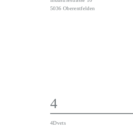
Industriestrasse 10
5036 Oberentfelden
4
4Dvets