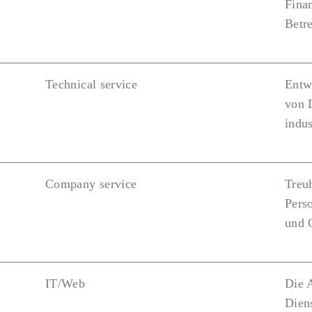
Fina
Betr
Technical service
Entw
von 
indus
Company service
Treu
Pers
und 
IT/Web
Die 
Dien