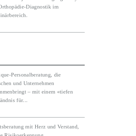
Orthopädie-Diagnostik im
inärbereich.
ique-Personalberatung, die
chen und Unternehmen
mmenbringt – mit einem «tiefen
ändnis für...
tsberatung mit Herz und Verstand,
he Risikoerkennung,