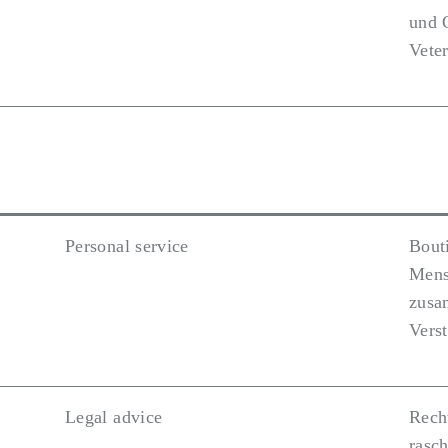
und 
Veter
Personal service
Bout
Mens
zusa
Verst
Legal advice
Rech
rasc