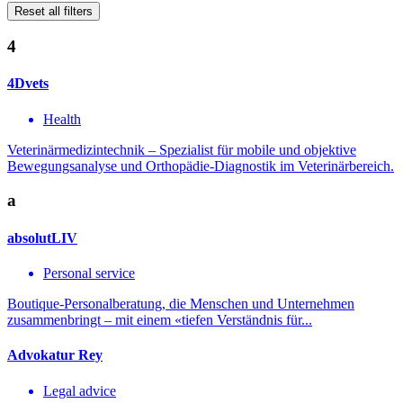
Reset all filters
4
4Dvets
Health
Veterinärmedizintechnik – Spezialist für mobile und objektive
Bewegungsanalyse und Orthopädie-Diagnostik im Veterinärbereich.
a
absolutLIV
Personal service
Boutique-Personalberatung, die Menschen und Unternehmen
zusammenbringt – mit einem «tiefen Verständnis für...
Advokatur Rey
Legal advice