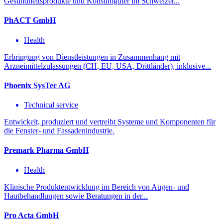
Gesundheitsprodukte und Konsumgüter im Schweizer...
PhACT GmbH
Health
Erbringung von Dienstleistungen in Zusammenhang mit
Arzneimittelzulassungen (CH, EU, USA, Drittländer), inklusive...
Phoenix SysTec AG
Technical service
Entwickelt, produziert und vertreibt Systeme und Komponenten für
die Fenster- und Fassadenindustrie.
Premark Pharma GmbH
Health
Klinische Produktentwicklung im Bereich von Augen- und
Hautbehandlungen sowie Beratungen in der...
Pro Acta GmbH