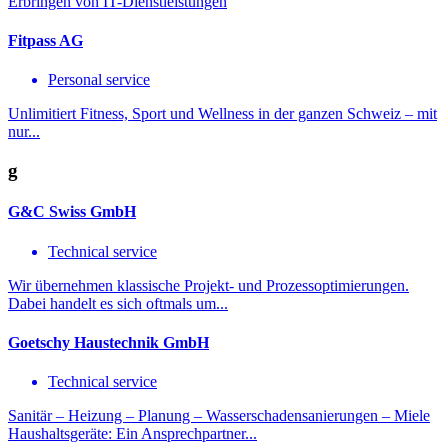
Erbringen von IT-Dienstleistungen
Fitpass AG
Personal service
Unlimitiert Fitness, Sport und Wellness in der ganzen Schweiz – mit
nur...
g
G&C Swiss GmbH
Technical service
Wir über­nehmen klassische Projekt- und Prozess­optimie­rungen.
Dabei handelt es sich oftmals um...
Goetschy Haustechnik GmbH
Technical service
Sanitär – Heizung – Planung – Wasserschadensanierungen – Miele
Haushaltsgeräte: Ein Ansprechpartner...